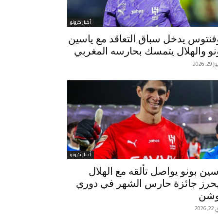
أخبار كرونو
فنتوس يدخل سباق التعاقد مع ياسين
نو والهلال يتمسك بحارسه المغربي
, 2026
أخبار كرونو
سين بونو يواصل تألقه مع الهلال
حرز جائزة حارس الشهر في دوري
شن
2026