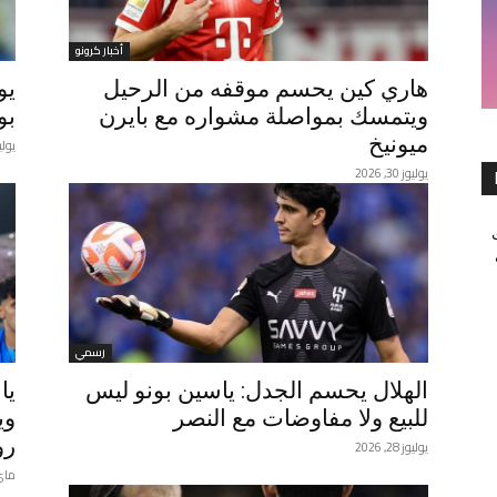
أخبار كرونو
هاري كين يحسم موقفه من الرحيل
يو
ويتمسك بمواصلة مشواره مع بايرن
بو
ميونيخ
يوليوز 29
يوليوز 30, 2026
رسمي
الهلال يحسم الجدل: ياسين بونو ليس
يا
للبيع ولا مفاوضات مع النصر
وي
رو
يوليوز 28, 2026
ماي 22, 