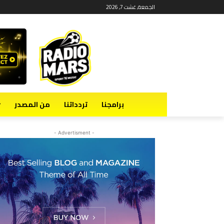
الجمعة, غشت 7, 2026
برامجنا
تردداتنا
من المصدر
- Advertisment -