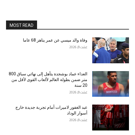
MOST READ
وفاة والد ميسي عن عمر يناهز 68 عاما
غشت 8, 2026
العداء عماد بوشجدة يتأهل إلى نهائي سباق 800
متر ضمن بطولة العالم لألعاب القوى لأقل من
20 سنة
غشت 8, 2026
عبد الغفور لاميرات أمام تجربة جديدة خارج
أسوار الوداد
غشت 8, 2026