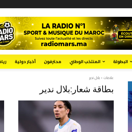
البطولة
المنتخب الوطني
محترفون
أخبار دولية
ريا
علامات
بلال ندير
بطاقة شعار:
بلال ندير