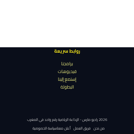
روابط سريعة
برامجنا
فيديوهات
إستمع إلينا
البطولة
2026 راديو مارس - الإذاعة الرياضية رقم واحد في المغرب
من نحن
فريق العمل
أعلن معنا
سياسة الخصوصية