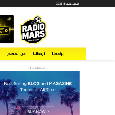
السبت, غشت 8, 2026
برامجنا
تردداتنا
من المصدر
- Advertisment -