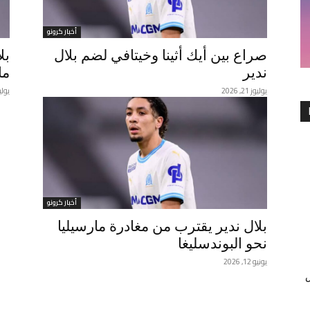
أخبار كرونو
صراع بين أيك أثينا وخيتافي لضم بلال
بل
ندير
ما
يوليوز 21, 2026
يوليوز 1
أخبار كرونو
بلال ندير يقترب من مغادرة مارسيليا
نحو البوندسليغا
يونيو 12, 2026
س