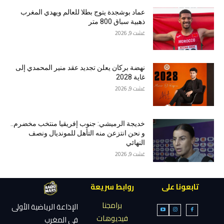
عماد بوشجدة يتوج بطلا للعالم ويهدي المغرب
ذهبية سباق 800 متر
غشت 9, 2026
نهضة بركان يعلن تجديد عقد منير المحمدي إلى
غاية 2028
غشت 9, 2026
خديجة الرميشي: جنوب إفريقيا منتخب مخضرم..
و نحن انتزعن منه التأهل للمونديال ونصف
النهائي
غشت 9, 2026
تابعونا على
روابط سريعة
برامجنا
الإذاعة الرياضية الأولى
فيديوهات
في المغرب