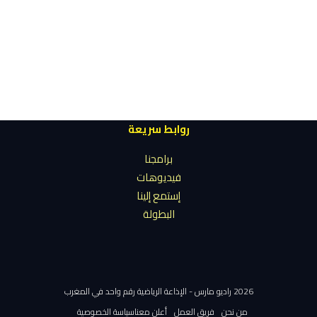
روابط سريعة
برامجنا
فيديوهات
إستمع إلينا
البطولة
2026 راديو مارس - الإذاعة الرياضية رقم واحد في المغرب
من نحن
فريق العمل
أعلن معنا
سياسة الخصوصية