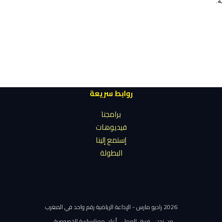
ة.
روابط سريعة
برامجنا
فيديوهات
إستمع إلينا
البطولة
2026 راديو مارس - الإذاعة الرياضية رقم واحد في المغرب
من نحن
فريق العمل
أعلن معنا
سياسة الخصوصية