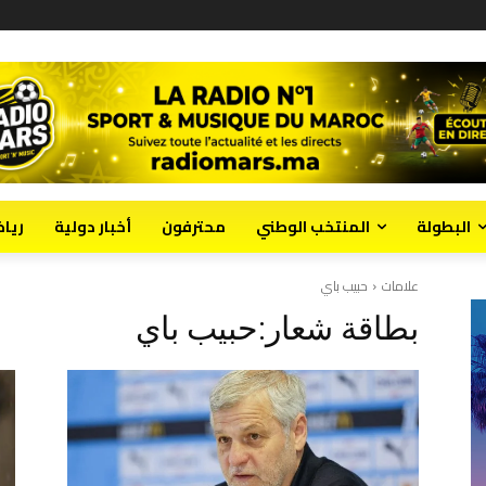
البطولة
المنتخب الوطني
محترفون
أخبار دولية
ريا
علامات
حبيب باي
بطاقة شعار:
حبيب باي