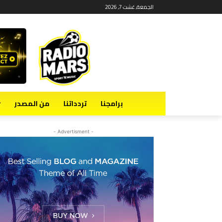
الجمعة, غشت 7, 2026
برامجنا
تردداتنا
من المصدر
- Advertisment -