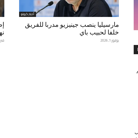
أخبار كرونو
مارسيليا ينصب جينيزيو مدربا للفريق
إص
خلفا لحبيب باي
نه
يوليوز 1, 2026
فبراير 19
ب