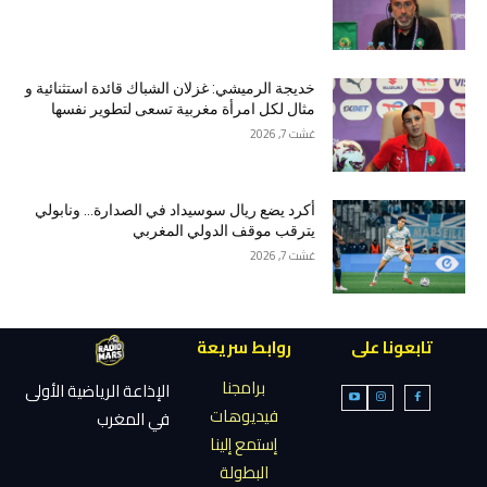
خديجة الرميشي: غزلان الشباك قائدة استثنائية و
مثال لكل امرأة مغربية تسعى لتطوير نفسها
غشت 7, 2026
أكرد يضع ريال سوسيداد في الصدارة… ونابولي
يترقب موقف الدولي المغربي
غشت 7, 2026
تابعونا على
روابط سريعة
برامجنا
الإذاعة الرياضية الأولى
فيديوهات
في المغرب
إستمع إلينا
البطولة