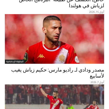
لزياش في هولندا
أبريل 15, 2026
البطولة الإحترافية
مصدر ودادي لـ راديو مارس: حكيم زياش يغيب
لأسابيع
أبريل 7, 2026