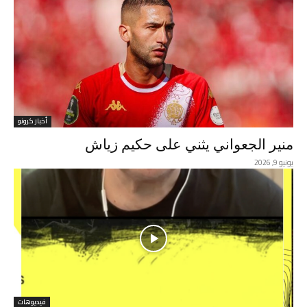
أخبار كرونو
منير الجعواني يثني على حكيم زياش
يونيو 9, 2026
فيديوهات