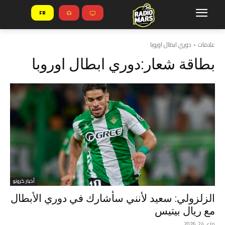
FR
علامات
دوري ابطال اوروبا
بطاقة شعار:
دوري ابطال اوروبا
أخبار كرونو
الزلزولي: سعيد لأنني سأشارك في دوري الأبطال
مع ريال بيتيس
ماي 24, 2026