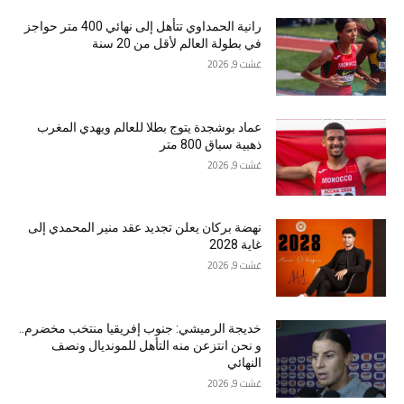
رانية الحمداوي تتأهل إلى نهائي 400 متر حواجز
في بطولة العالم لأقل من 20 سنة
غشت 9, 2026
عماد بوشجدة يتوج بطلا للعالم ويهدي المغرب
ذهبية سباق 800 متر
غشت 9, 2026
نهضة بركان يعلن تجديد عقد منير المحمدي إلى
غاية 2028
غشت 9, 2026
خديجة الرميشي: جنوب إفريقيا منتخب مخضرم..
و نحن انتزعن منه التأهل للمونديال ونصف
النهائي
غشت 9, 2026