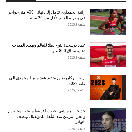
رانية الحمداوي تتأهل إلى نهائي 400 متر حواجز
في بطولة العالم لأقل من 20 سنة
غشت 9, 2026
عماد بوشجدة يتوج بطلا للعالم ويهدي المغرب
ذهبية سباق 800 متر
غشت 9, 2026
نهضة بركان يعلن تجديد عقد منير المحمدي إلى
غاية 2028
غشت 9, 2026
خديجة الرميشي: جنوب إفريقيا منتخب مخضرم..
و نحن انتزعن منه التأهل للمونديال ونصف
النهائي
غشت 9, 2026