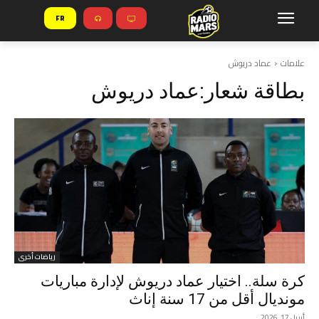
FR
علامات
عماد دريوش
بطاقة شعار:
عماد دريوش
رياضات أخرى
كرة سلة.. اختيار عماد دريوش لإدارة مباريات
مونديال أقل من 17 سنة إناث
أبريل 17, 2026