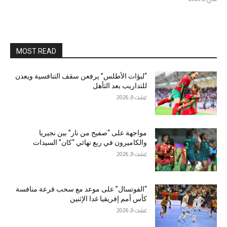
MOST READ
“لبؤات الأطلس” يرفعن سقف التنافسية ويعدن
للتداريب بعد التأهل
غشت 9, 2026
مواجهة على “صفيح من نار” بين نجيريا
والكاميرون في ربع نهائي “كان” السيدات
غشت 9, 2026
“الفوتسال” على موعد مع سحب قرعة منافسة
كأس أمم إفريقيا غدا الإثنين
غشت 9, 2026