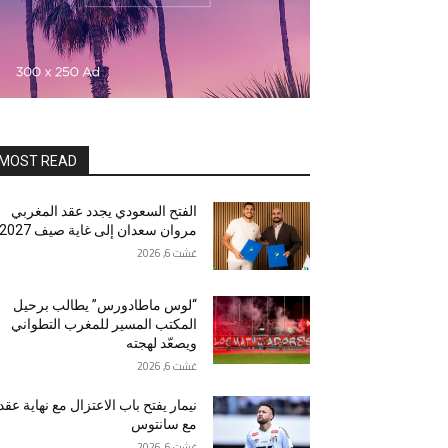
MOST READ
الفتح السعودي يجدد عقد المغربي
مروان سعدان إلى غاية صيف 2027
غشت 6, 2026
“لوس ماطادورس” يطالب برحيل
المكتب المسير للمغرب التطواني
ويصعّد لهجته
غشت 6, 2026
نيمار يفتح باب الاعتزال مع نهاية عقد
مع سانتوس
غشت 6, 2026