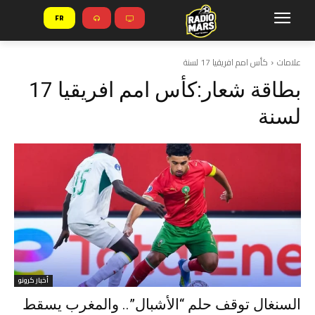
FR
علامات
كأس امم افريقيا 17 لسنة
بطاقة شعار:
كأس امم افريقيا 17
لسنة
أخبار كرونو
السنغال توقف حلم “الأشبال”.. والمغرب يسقط