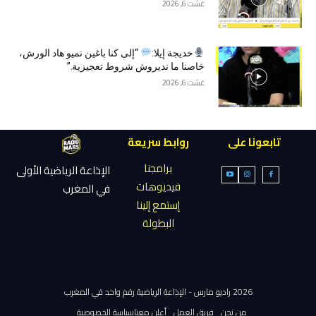
غشت 6, 2026
خديجة إيلا:
“إلى كنا باغين نميو هاد الورش،
خاصنا ما نديروش شروط تعجيزية.”
غشت 6, 2026
تابعونا على
روابط سريعة
برامجنا
الإذاعة الرياضية الأولى
فيديوهات
في المغرب
إستمع إلينا
البطولة
2026 راديو مارس - الإذاعة الرياضية رقم واحد في المغرب
من نحن
فريق العمل
أعلن معنا
سياسة الخصوصية