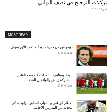
بركلات الترجيح في نصف النهائي
ماي 28, 2026
MOST READ
دييغو فورلان مدربا جديداً لمنتخب الأوروغواي
غشت 6, 2026
الوداد يستأنف استعدادته للموسم القادم
بمشاركة زياش والوافدين الجدد
غشت 6, 2026
الاطار الوطني و الدولي السابق مولود مذكر
يتحدث عن المدربين الاجانب