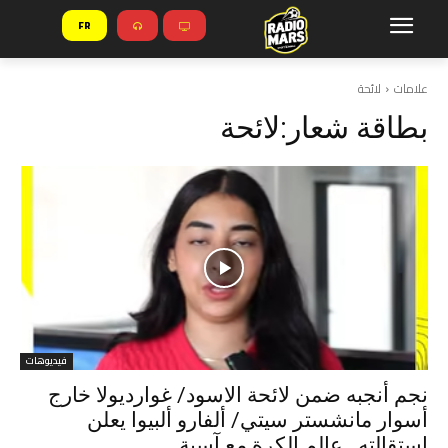
FR
علامات
لائحة
بطاقة شعار:
لائحة
فيديوهات
نجم أنجبه ضمن لائحة الاسود/ غوارديولا خارج
أسوار مانشستر سيتي/ ألفارو ألبيوا يعلن
استقالته.. عالم الكرة مع آسية