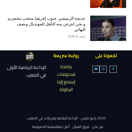
خديجة الرميشي: جنوب إفريقيا منتخب مخضرم..
و نحن انتزعن منه التأهل للمونديال ونصف
النهائي
غشت 9, 2026
تابعونا على
روابط سريعة
برامجنا
الإذاعة الرياضية الأولى
فيديوهات
في المغرب
إستمع إلينا
البطولة
2026 راديو مارس - الإذاعة الرياضية رقم واحد في المغرب
من نحن
فريق العمل
أعلن معنا
سياسة الخصوصية