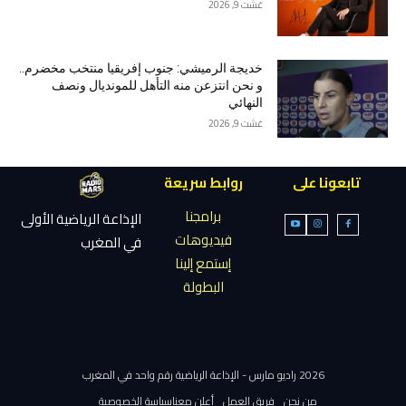
غشت 9, 2026
خديجة الرميشي: جنوب إفريقيا منتخب مخضرم..
و نحن انتزعن منه التأهل للمونديال ونصف
النهائي
غشت 9, 2026
تابعونا على
روابط سريعة
برامجنا
الإذاعة الرياضية الأولى
فيديوهات
في المغرب
إستمع إلينا
البطولة
2026 راديو مارس - الإذاعة الرياضية رقم واحد في المغرب
من نحن
فريق العمل
أعلن معنا
سياسة الخصوصية