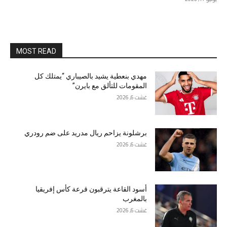
MOST READ
مهدي بنعطية يشيد بالصيباري “يمتلك كل
المقومات للتألق مع بايرن”
غشت 6, 2026
برشلونة يزاحم ريال مدريد على ضم رودري
غشت 6, 2026
أسود القاعة يترقبون قرعة كأس إفريقيا
بالمغرب
غشت 6, 2026