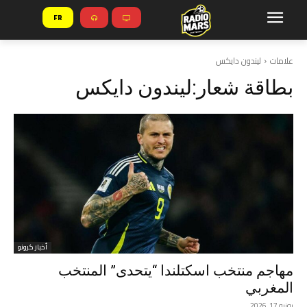
FR
علامات
ليندون دايكس
بطاقة شعار:
ليندون دايكس
أخبار كرونو
مهاجم منتخب اسكتلندا “يتحدى” المنتخب
المغربي
يونيو 17, 2026