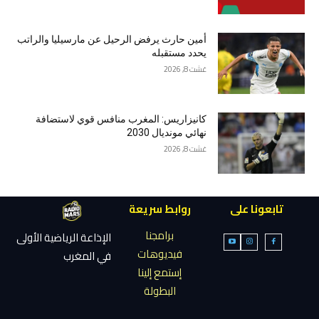
أمين حارث يرفض الرحيل عن مارسيليا والراتب
يحدد مستقبله
غشت 8, 2026
كانيزاريس: المغرب منافس قوي لاستضافة
نهائي مونديال 2030
غشت 8, 2026
تابعونا على
روابط سريعة
برامجنا
الإذاعة الرياضية الأولى
فيديوهات
في المغرب
إستمع إلينا
البطولة