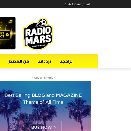
السبت, غشت 8, 2026
برامجنا
تردداتنا
من المصدر
- Advertisment -