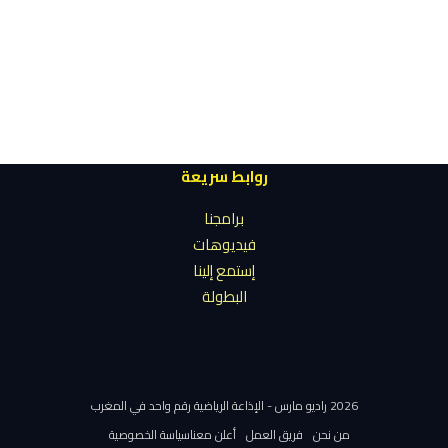
روابط سريعة
برامجنا
فيديوهات
إستمع إلينا
البطولة
2026 راديو مارس - الإذاعة الرياضية رقم واحد في المغرب
من نحن
فريق العمل
أعلن معنا
سياسة الخصوصية