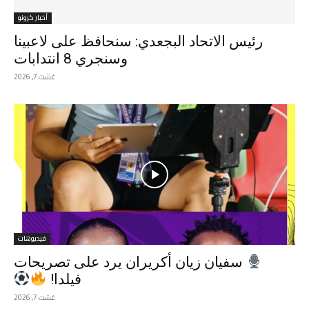
أخبار كرونو
رئيس الاتحاد البجعدي: سنحافظ على لاعبينا
وسنجري 8 انتدابات
غشت 7, 2026
فيديوهات
سفيان زيان أكريران يرد على تصريحات
فيلدا!
غشت 7, 2026