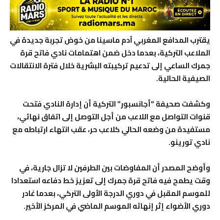
يقترب المدافع المغربي آدم ماسينا من خوض تجربة جديدة في
الملاعب التركية، بعدما دخل ضمن اهتمامات نادي فاتح قرة
جمرك الساعي إلى تدعيم تركيبته البشرية خلال فترة الانتقالات
الصيفية الحالية.
وكشفت صحيفة “أجانسبور” التركية أن إدارة النادي فتحت
قنوات التواصل مع اللاعب من أجل التوصل إلى اتفاق نهائي،
مستفيدة من وضعه الحالي كلاعب حر، عقب انتهاء ارتباطه مع
نادي تورينو.
وأوضح المصدر أن المفاوضات بين الطرفين لا تزال جارية، في
وقت يطمح فيه فاتح قرة جمرك إلى تعزيز خط دفاعه استعدادا
للموسم المقبل في دوري الدرجة الأولى التركي، بعدما غادر
دوري الأضواء إثر إنهائه الموسم الماضي في المركز الأخير.