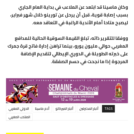
وكان ماسينا قد ابتعد عن الملاعب في بداية العام الجاري
بسبب إصابة قوية، قبل أن يرحل عن تورينو خلال شهر فبراير،
ليصبح متاحا أمام الأندية الراغبة في التعاقد معه.
ووفقا للتقرير ذاته، تبلغ القيمة السوقية الحالية للمدافع
المغربي حوالي مليون يورو، بينما تراهن إدارة فاتح قرة جمرك
على خبرته الطويلة في الدوري الإيطالي لتقديم الإضافة
المرجوة إذا ما نجحت في حسم الصفقة.
TAGS
أخبار المحترفين
أخبار الميركاتو
أدم ماسينا
الدولي المغربي
المنتخب المغربي