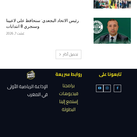
رئيس الاتحاد البجعدي: سنحافظ على لاعبينا
وسنجري 8 انتدابات
غشت 7, 2026
تحميل أكثر
تابعونا على
روابط سريعة
برامجنا
الإذاعة الرياضية الأولى
فيديوهات
في المغرب
إستمع إلينا
البطولة