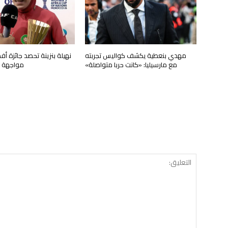
مهدي بنعطية يكشف كواليس تجربته
نهيلة بنزينة تحصد جائزة أ
مع مارسيليا: «كانت حربا متواصلة»
مواجهة ج