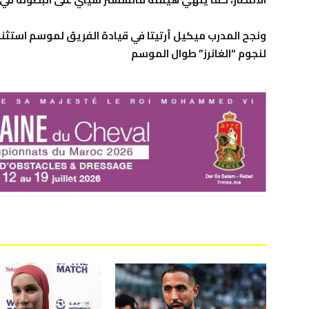
ونجح المدرب ميكيل أرتيتا في قيادة الفريق لموسم استثنائي
لنجوم “الغانرز” طوال الموسم