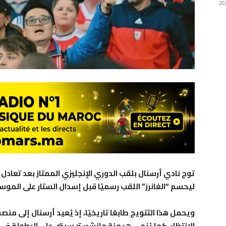
ليحسم “الغانرز” اللقب رسميًا قبل إسدال الستار على الموس
ويحمل هذا التتويج طابعًا تاريخيًا، إذ يُعيد أرسنال إلى من
الانتظار، كما يُنهي هيمنة مانشستر سيتي على البطولة في ا