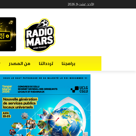
الأحد, غشت 9, 2026
برامجنا
تردداتنا
من المصدر