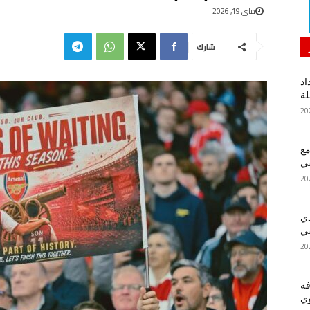
ماي 19, 2026
شارك
اد
لة
مع
سي
دي
سي
فه
ي