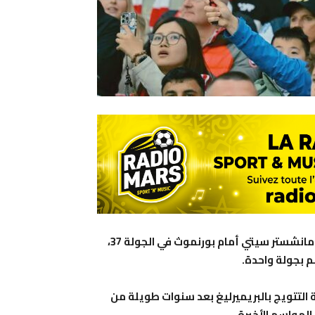
توج نادي أرسنال بلقب الدوري الإنجليزي الممتاز بعد تعادل مانشستر سيتي أمام بورنموث في الجولة 37،
م بجولة واحدة.
صة التتويج بالبريميرليغ بعد سنوات طويلة من
لمواسم الأخيرة.