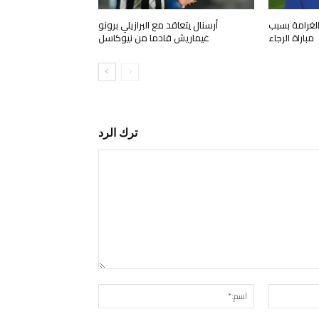
لغرامة بسبب
أرسنال يتعاقد مع البرازيلي برونو
مباراة الرجاء
غيماريش قادما من نيوكاسل
ترك الرد
التعليق:
البريد
اسم:*
الإلكتروني:*