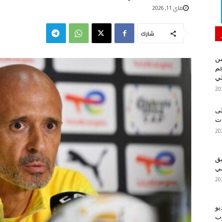
ماي 11, 2026
شارك
من
م
لي
لى
يق
ضي
يو
رب