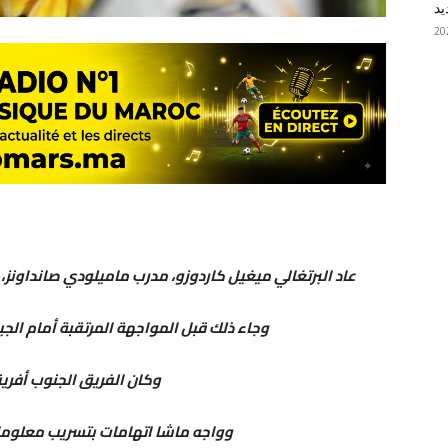
يد
عاد البرتغالي ميغيل كاردوزو، مدرب ماميلودي صانداونز،
وجاء ذلك قبل المواجهة المرتقبة أمام الج
وكان الفريق الجنوب أفريق
وواجه ماشا اتهامات بتسريب معلوما