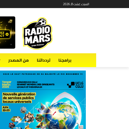
السبت, غشت 8, 2026
برامجنا
تردداتنا
من المصدر