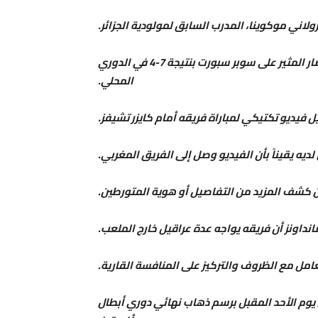
اني موكوينا، المدرب السابق لمولودية الجزائر.
وجدد المدرب البرتغالي حديثه عن الموضوع عقب الانتصار المثير على سوبر سبورت بنتيجة 7-4 في الدوري
المحلي.
فيديو تكتيكي لمباراة فريقه أمام كايزر تشيفز.
لديه يقيناً بأن الفيديو وصل إلى الفريق المغربي.
ن كشف المزيد من التفاصيل أو هوية المتورطين.
داونز أن فريقه يواجه عدة عراقيل خارج الملعب.
مل مع الظروف والتركيز على المنافسة القارية.
وم الأحد المقبل برسم ذهاب نهائي دوري أبطال