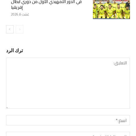
في الدور التمهيدي الأول من دوري أبطال
إفريقيا
غشت 6, 2026
ترك الرد
التع
اسم:
البري