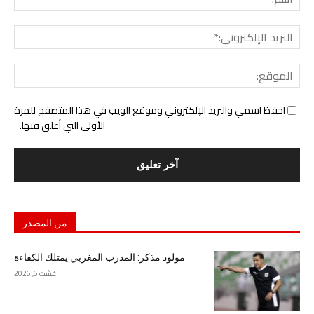
البري
الإل
المو
احفظ اسمي والبريد الإلكتروني وموقع الويب في هذا المتصفح للمرة
الأولى التي أعلق فيها.
من المصدر
مولود مذكر: المدرب المغربي يمتلك الكفاءة
غشت 6, 2026