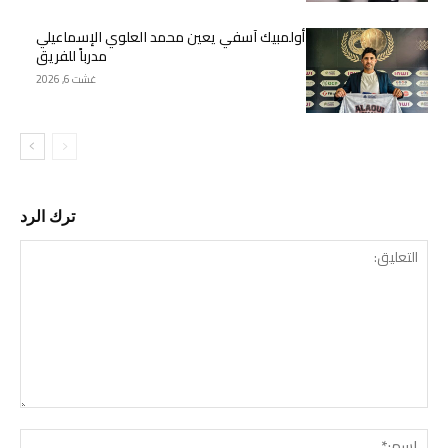
أولمبيك آسفي يعين محمد العلوي الإسماعيلي
مدرباً للفريق
غشت 6, 2026
ترك الرد
التع
اسم: