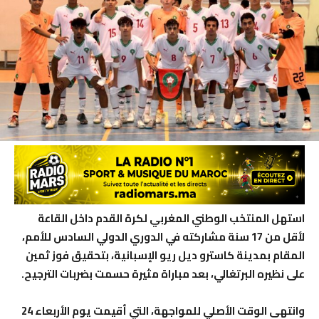
استهل المنتخب الوطني المغربي لكرة القدم داخل القاعة
لأقل من 17 سنة مشاركته في الدوري الدولي السادس للأمم،
المقام بمدينة كاسترو ديل ريو الإسبانية، بتحقيق فوز ثمين
على نظيره البرتغالي، بعد مباراة مثيرة حسمت بضربات الترجيح.
وانتهى الوقت الأصلي للمواجهة، التي أقيمت يوم الأربعاء 24