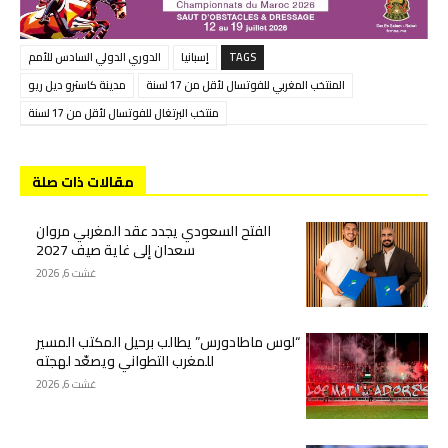
TAGS
إسبانيا
الدوري الدولي السادس للأمم
المنتخب المغربي للفوتسال لأقل من 17 لسنة
مدينة كاسترو ديل ريو
منتخب البرتغال للفوتسال لأقل من 17 لسنة
مقالات ذات صلة
الفتح السعودي يجدد عقد المغربي مروان
سعدان إلى غاية صيف 2027
غشت 6, 2026
“لوس ماطادورس” يطالب برحيل المكتب المسير
للمغرب التطواني ويصعّد لهجته
غشت 6, 2026