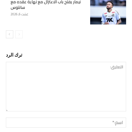
نيمار يفتح باب الاعتزال مع نهاية عقده مع
سانتوس
غشت 6, 2026
ترك الرد
التع
اسم: