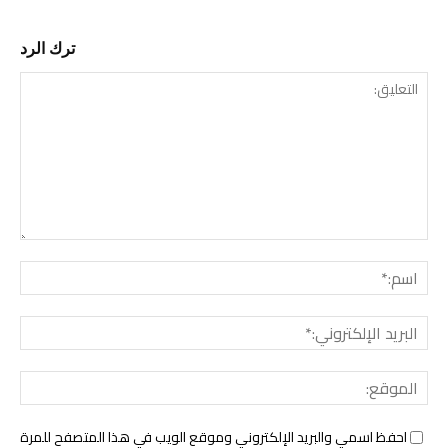
ترك الرد
التع
اسم:
البري
الإل
المو
احفظ اسمي والبريد الإلكتروني وموقع الويب في هذا المتصفح للمرة