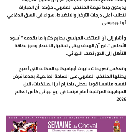
يدركون جيدا قيمة المنتخب المغربي، مؤكدا أن المباراة
تتطلب أعلى درجات التركيز والانضباط، سواء في الشق الدفاعي
أو الهجومي.
وأشار إلى أن المنتخب الفرنسي يحترم كثيرا ما يقدمه “أسود
الأطلس”، غير أن الهدف يبقى تحقيق الانتصار وحجز بطاقة
التأهل إلى الدور نصف النهائي.
وتعكس تصريحات دايوت أوباميكانو المكانة التي أصبح
يحتلها المنتخب المغربي على الساحة العالمية، بعدما فرض
نفسه منافسا قويا يحظى باحترام أبرز المنتخبات، قبل
المواجهة المرتقبة أمام فرنسا في ربع نهائي كأس العالم
2026.