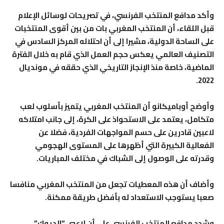
وأكد مدافع المنتخب الفرنسي، في تصريحات لوسائل الإعلام
قبل اللقاء، أن المنتخب المغربي بات من بين أقوى المنتخبات
على الساحة الدولية، مشيرا إلى أن احتلاله المركز السادس في
التصنيف العالمي يعكس حجم العمل الذي قام به خلال الفترة
الماضية، خاصة منذ الإنجاز التاريخي الذي حققه في مونديال
2022.
وأوضح أوباميكانو أن المنتخب المغربي يتميز بأسلوب لعب
متكامل، يعتمد على الاستحواذ على الكرة، إلى جانب امتلاكه
لاعبين قادرين على حسم المواجهات الفردية، فضلا عن
الفعالية الكبيرة التي أظهرها على المستوى الهجومي
وقدرته على الوصول إلى الشباك في مختلف المباريات.
وأضاف أن هذه المعطيات تجعل من المنتخب المغربي منافسا
صعبا يستوجب الاستعداد له بأفضل طريقة ممكنة.
وشدد مدافع المنتخب الفرنسي على أن لاعبي “الديوك”