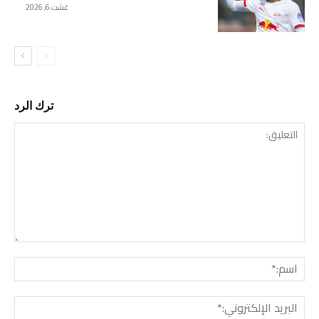
غشت 6, 2026
ترك الرد
التع
اسم:
البري
الإل