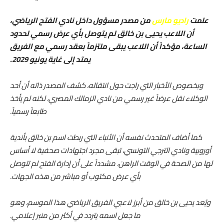
علمت
راديو مارس
من مصدر مسؤول داخل نادي الفتح الرياضي،
أن اللاعب يحيى بن خالق لم يتوصل بأي عرض رسمي لحدود
الساعة، مؤكداً أن اللاعب يبقى ملتزماً بعقد رسمي مع الفريق
يمتد إلى غاية يونيو 2029.
وبخصوص الأخبار التي راجت حول انتقاله، كشف المصدر ذاته أن أحد
الوكلاء نقل عرضاً غير رسمي من نادي الزمالك المصري، لكنه لم يأخذ
طابعاً رسمياً.
كما أضاف المتحدث نفسه أن الأنباء التي ربطت اسم بن خالق بأندية
أوروبية ونادي الترجي التونسي، تبقى مجرد اجتهادات صحفية لا أساس
لها من الصحة في الوقت الراهن، مشدداً على أن إدارة الفتح لم تتوصل
بأي عرض مكتوب أو مباشر من هذه الجهات.
ويُعد يحيى بن خالق من أبرز لاعبي الفريق الرياضي هذا الموسم، وهو
ما جعل اسمه يتردد في أكثر من منبر إعلامي.