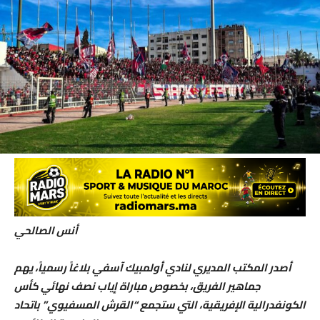
أنس الصالحي
أصدر المكتب المديري لنادي أولمبيك آسفي بلاغاً رسمياً، يهم
جماهير الفريق، بخصوص مباراة إياب نصف نهائي كأس
الكونفدرالية الإفريقية، التي ستجمع “القرش المسفيوي” باتحاد