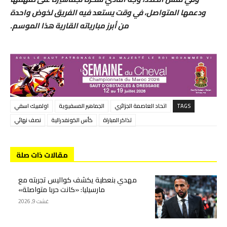
ودعمها المتواصل، في وقت يستعد فيه الفريق لخوض واحدة
من أبرز مبارياته القارية هذا الموسم.
TAGS
اتحاد العاصمة الجزائري
الجماهير المسفيوية
اولمبيك اسفي
تذاكر المباراة
كأس الكونفدرالية
نصف نهائي
مقالات ذات صلة
مهدي بنعطية يكشف كواليس تجربته مع
مارسيليا: «كانت حربا متواصلة»
غشت 9, 2026