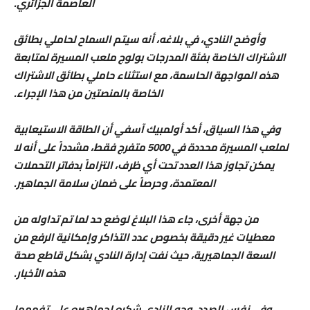
العاصمة الجزائري.
وأوضح النادي، في بلاغه، أنه سيتم السماح لحاملي بطائق
الاشتراك الخاصة بفئة المدرجات بولوج ملعب المسيرة لمتابعة
هذه المواجهة الحاسمة، مع استثناء حاملي بطائق الاشتراك
الخاصة بالمنصتين من هذا الإجراء.
وفي هذا السياق، أكد أولمبيك آسفي أن الطاقة الاستيعابية
لملعب المسيرة محددة في 5000 متفرج فقط، مشدداً على أنه لا
يمكن تجاوز هذا العدد تحت أي ظرف، التزاماً بدفاتر التحملات
المعتمدة، وحرصاً على ضمان سلامة الجماهير.
من جهة أخرى، جاء هذا البلاغ لوضع حد لما تم تداوله من
معطيات غير دقيقة بخصوص عدد التذاكر وإمكانية الرفع من
السعة الجماهيرية، حيث نفت إدارة النادي بشكل قاطع صحة
هذه الأخبار.
وفي نفس الصدد، وجه النادي شكره لجماهيره على تفهمها