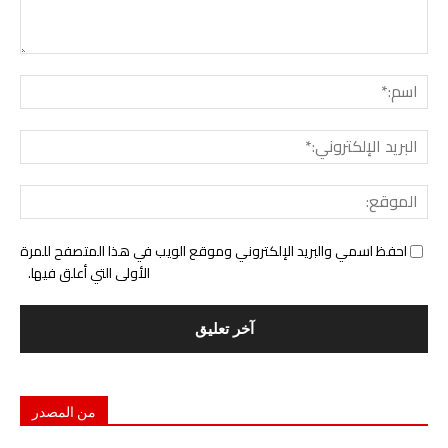
التع
اسم:
البري
الإل
المو
احفظ اسمي والبريد الإلكتروني وموقع الويب في هذا المتصفح للمرة
الأولى التي أعلق فيها.
من المصدر