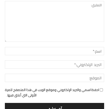
التع
اسم:
البري
الإل
المو
احفظ اسمي والبريد الإلكتروني وموقع الويب في هذا المتصفح للمرة
الأولى التي أعلق فيها.