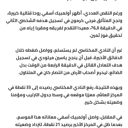
ورغم النقص العددي، أظهر أولمبيك آسفي روحا قتالية كبيرة،
ونجح المتألق فرجي كرمون في تسجيل هدفه الشخصي الثاني
في الدقيقة الـ76، معيدا التقدم لفريقه ومقربا إياه من
تحقيق فوز ثمين.
غير أن النادي المكناسي لم يستسلم، وواصل ضغطه خلال
الدقائق الأخيرة، قبل أن ينجح ياسين ميلودي في تسجيل
هدف التعادل القاتل في الدقيقة الرابعة من الوقت بدل
الضائع، ليحرم أصحاب الأرض من انتصار كان في المتناول.
وبهذه النتيجة، رفع النادي المكناسي رصيده إلى 33 نقطة في
المركز العاشر، معززا موقعه في وسط جدول الترتيب ومؤمنا
وضعيته بشكل كبير.
في المقابل، واصل أولمبيك آسفي معاناته هذا الموسم،
بعدما ظل في المركز الأخير برصيد 21 نقطة، لتزداد وضعيته