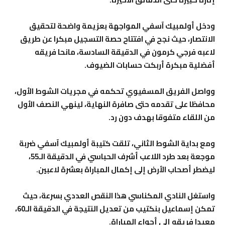
ودخل أولمبيك آسفي المواجهة بعزيمة واضحة لتحقيق
الانتصار، حيث نجح في افتتاح حصة التسجيل مبكرا عن طريق
لاعبه فرجي كرمون في الدقيقة السادسة، مانحا فريقه
أفضلية مبكرة أربكت حسابات الضيوف.
وواصل الفريق المسفيوي تحكمه في مجريات الشوط الأول،
محافظا على تقدمه حتى صافرة النهاية، لينهي النصف الأول
من اللقاء متفوقا بهدف دون رد.
ومع بداية الشوط الثاني، تلقت كتيبة أولمبيك آسفي ضربة
موجعة بعد طرد اللاعب أشرف الحباسي في الدقيقة الـ55،
ليضطر أصحاب الأرض إلى إكمال المباراة بعشرة لاعبين.
واستغل النادي المكناسي هذا النقص العددي بسرعة، حيث
تمكن إسماعيل بنكتيب من تعديل النتيجة في الدقيقة الـ60،
معيدا فريقه إلى أجواء المباراة.