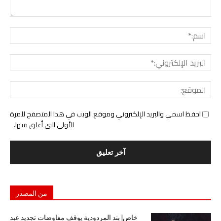
التع
اسم:
البري
الإل
المو
احفظ اسمي والبريد الإلكتروني وموقع الويب في هذا المتصفح للمرة
الأولى التي أعلق فيها.
من المصدر
خاص| بند المردودية يوقف مفاوضات تجديد عبد