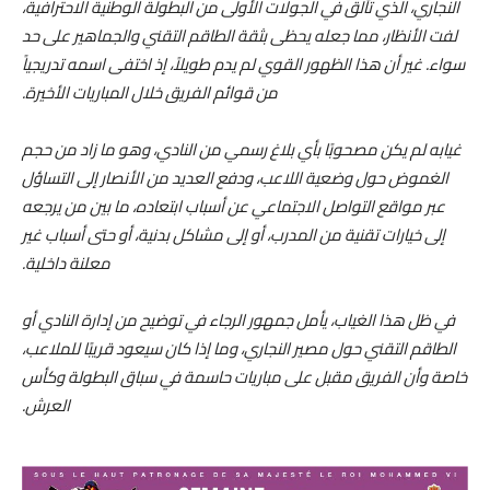
النجاري، الذي تألق في الجولات الأولى من البطولة الوطنية الاحترافية،
لفت الأنظار، مما جعله يحظى بثقة الطاقم التقني والجماهير على حد
سواء. غير أن هذا الظهور القوي لم يدم طويلاً، إذ اختفى اسمه تدريجياً
من قوائم الفريق خلال المباريات الأخيرة.
غيابه لم يكن مصحوبًا بأي بلاغ رسمي من النادي، وهو ما زاد من حجم
الغموض حول وضعية اللاعب، ودفع العديد من الأنصار إلى التساؤل
عبر مواقع التواصل الاجتماعي عن أسباب ابتعاده، ما بين من يرجعه
إلى خيارات تقنية من المدرب، أو إلى مشاكل بدنية، أو حتى أسباب غير
معلنة داخلية.
في ظل هذا الغياب، يأمل جمهور الرجاء في توضيح من إدارة النادي أو
الطاقم التقني حول مصير النجاري، وما إذا كان سيعود قريبًا للملاعب،
خاصة وأن الفريق مقبل على مباريات حاسمة في سباق البطولة وكأس
العرش.