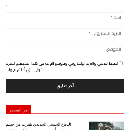
التع
اسم:
البري
الإل
المو
احفظ اسمي والبريد الإلكتروني وموقع الويب في هذا المتصفح للمرة
الأولى التي أعلق فيها.
من المصدر
الدفاع الحسني الجديدي يقترب من حسم
صفقتي أنس مولهامي ومهاجم سينغالي