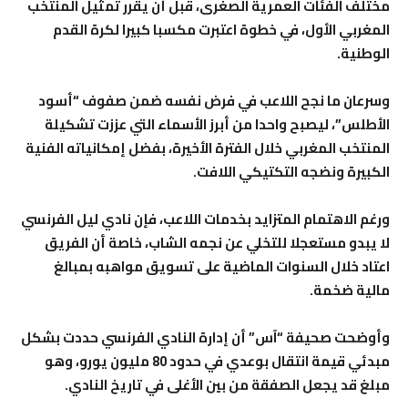
مختلف الفئات العمرية الصغرى، قبل أن يقرر تمثيل المنتخب
المغربي الأول، في خطوة اعتبرت مكسبا كبيرا لكرة القدم
الوطنية.
وسرعان ما نجح اللاعب في فرض نفسه ضمن صفوف “أسود
الأطلس”، ليصبح واحدا من أبرز الأسماء التي عززت تشكيلة
المنتخب المغربي خلال الفترة الأخيرة، بفضل إمكانياته الفنية
الكبيرة ونضجه التكتيكي اللافت.
ورغم الاهتمام المتزايد بخدمات اللاعب، فإن نادي ليل الفرنسي
لا يبدو مستعجلا للتخلي عن نجمه الشاب، خاصة أن الفريق
اعتاد خلال السنوات الماضية على تسويق مواهبه بمبالغ
مالية ضخمة.
وأوضحت صحيفة “آس” أن إدارة النادي الفرنسي حددت بشكل
مبدئي قيمة انتقال بوعدي في حدود 80 مليون يورو، وهو
مبلغ قد يجعل الصفقة من بين الأغلى في تاريخ النادي.