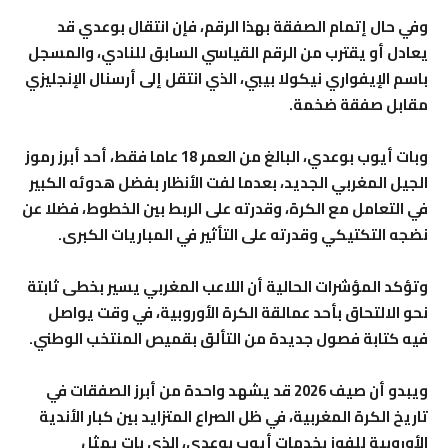
وفي حال إتمام الصفقة بهذا الرقم، فإن انتقال بوعدي قد
يعادل أو يقترب من الرقم القياسي السابق للنادي، والمسجل
باسم الإيفواري نيكولا بيبي، الذي انتقل إلى أرسنال الإنجليزي
مقابل صفقة ضخمة.
وبات أيوب بوعدي، البالغ من العمر 18 عاما فقط، أحد أبرز رموز
الجيل المغربي الجديد، بعدما لفت الأنظار بفضل هدوئه الكبير
في التعامل مع الكرة، وقدرته على الربط بين الخطوط، فضلا عن
نضجه التكتيكي وقدرته على التأثير في المباريات الكبرى.
وتؤكد المؤشرات الحالية أن اللاعب المغربي يسير بخطى ثابتة
نحو الالتحاق بأحد عمالقة الكرة الأوروبية، في وقت يواصل
فيه كتابة فصول جديدة من التألق بقميص المنتخب الوطني.
ويبدو أن صيف 2026 قد يشهد واحدة من أبرز الصفقات في
تاريخ الكرة المغربية، في ظل الصراع المتزايد بين كبار الأندية
الأوروبية للفوز بخدمات أيوب بوعدي، الذي بات يمثل