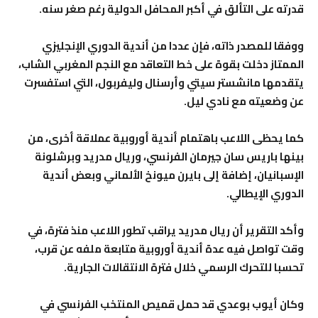
قدرته على التألق في أكبر المحافل الدولية رغم صغر سنه.
ووفقا للمصدر ذاته، فإن عددا من أندية الدوري الإنجليزي
الممتاز دخلت بقوة على خط التعاقد مع النجم المغربي الشاب،
يتقدمها مانشستر سيتي وأرسنال وليفربول، التي استفسرت
عن وضعيته مع نادي ليل.
كما يحظى اللاعب باهتمام أندية أوروبية عملاقة أخرى، من
بينها باريس سان جيرمان الفرنسي، وريال مدريد وبرشلونة
الإسبانيان، إضافة إلى بايرن ميونخ الألماني وبعض أندية
الدوري الإيطالي.
وأكد التقرير أن ريال مدريد يراقب تطور اللاعب منذ فترة، في
وقت تواصل فيه عدة أندية أوروبية متابعة ملفه عن قرب،
تحسبا للتحرك الرسمي خلال فترة الانتقالات الجارية.
وكان أيوب بوعدي قد حمل قميص المنتخب الفرنسي في