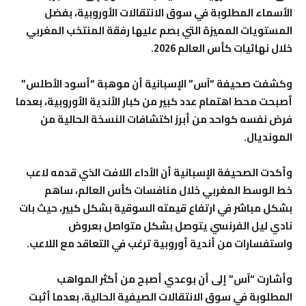
الأسماء المطلوبة في سوق الانتقالات الأوروبية، بفضل
المستويات المميزة التي بصم عليها رفقة المنتخب المغربي
خلال نهائيات كأس العالم 2026.
وكشفت صحيفة “آس” الإسبانية أن موهبة “أسود الأطلس”
أصبحت محط اهتمام عدد كبير من كبار الأندية الأوروبية، بعدما
فرض نفسه كواحد من أبرز اكتشافات النسخة الحالية من
المونديال.
وأكدت الصحيفة الإسبانية أن الأداء اللافت الذي قدمه لاعب
خط الوسط المغربي خلال منافسات كأس العالم، ساهم
بشكل مباشر في ارتفاع قيمته السوقية بشكل كبير، حيث بات
نادي ليل الفرنسي يتوصل بشكل متواصل بعروض
واستفسارات من أندية أوروبية ترغب في التعاقد مع اللاعب.
وأشارت “آس” إلى أن بوعدي أصبح من أكثر المواهب
المطلوبة في سوق الانتقالات الصيفية الحالية، بعدما أثبت