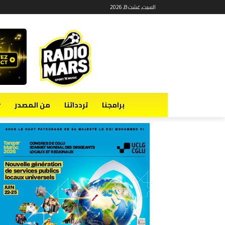
السبت, غشت 8, 2026
برامجنا
تردداتنا
من المصدر