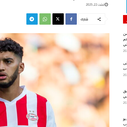
غشت 22, 2025
شارك
من
م
لي
لى
يق
ضي
يو
رب