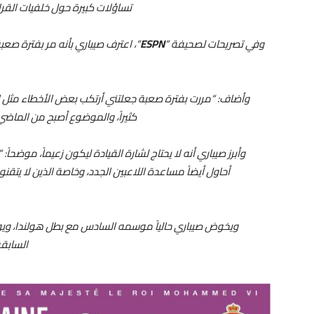
تساؤلات كبيرة حول خلفيات القرا
وفي تصريحات لصحيفة “
ESPN
“، اعترف صيباري بأنه مر بفترة صعب
وأضاف: “مررت بفترة صعبة جعلتني أرتكب بعض الأخطاء مثل ال
كثيراً، والموضوع أصبح من الماضي.
وأبرز صيباري أنه لا يحتاج لشارة القيادة ليكون زعيماً، موضحاً:
أحاول أيضاً مساعدة اللاعبين الجدد، وخاصة الذين لا يت
ويخوض صيباري حالياً موسمه السادس مع بطل هولندا، ويواص
السابق