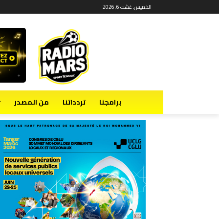
الخميس, غشت 6, 2026
برامجنا
تردداتنا
من المصدر