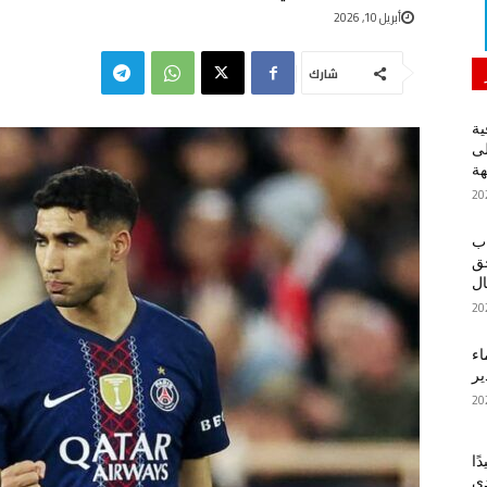
أبريل 10, 2026
شارك
ية
لى
هة
اب
حق
ل
اء
ير
ًا
دي