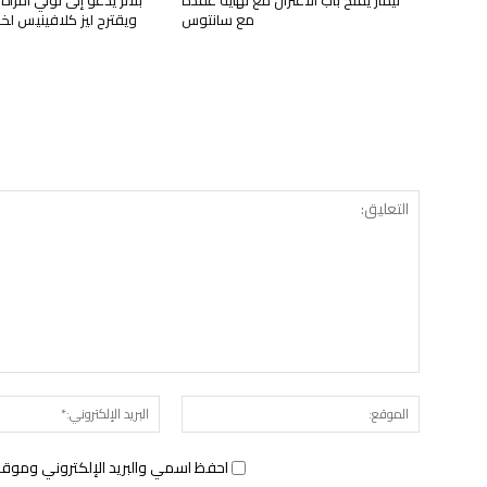
مع سانتوس
ويقترح ليز كلافينيس لخل
الموقع:
احفظ اسمي والبريد الإلكتروني وموقع 