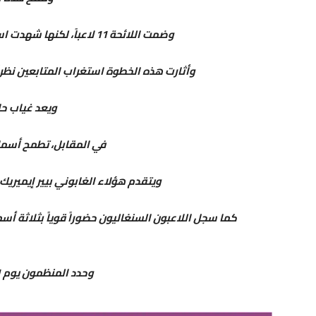
وضمت اللائحة 11 لاعباً، لكنها شهدت استبعاداً غير متوقع للنجم المغربي أشرف حكيمي.
وأثارت هذه الخطوة استغراب المتابعين نظرا
ويعد غياب حا
​في المقابل، تطمح أسما
ويتقدم هؤلاء الغابوني بيير إيميريك 
كما سجل اللاعبون السنغاليون حضوراً قوياً بثلاثة أس
​وحدد المنظمون يوم 11 ماي المقبل موعداً للإعلان الرسمي عن الفائز.