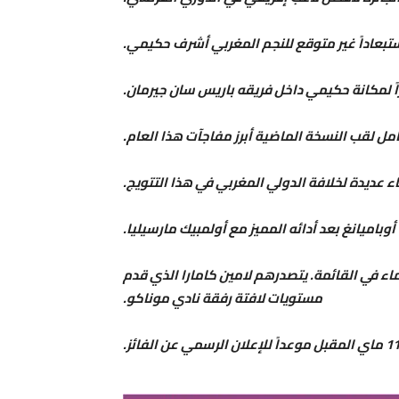
ً لمكانة حكيمي داخل فريقه باريس سان جيرمان.
مل لقب النسخة الماضية أبرز مفاجآت هذا العام.
ء عديدة لخلافة الدولي المغربي في هذا التتويج.
أوباميانغ بعد أدائه المميز مع أولمبيك مارسيليا.
ماء في القائمة. يتصدرهم لامين كامارا الذي قدم
مستويات لافتة رفقة نادي موناكو.