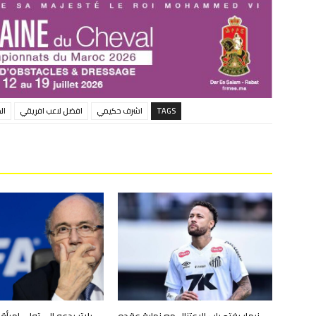
TAGS
اشرف حكيمي
افضل لاعب افريقي
ال
نيمار يفتح باب الاعتزال مع نهاية عقده
بلاتر يدعو إلى تولي امرأة