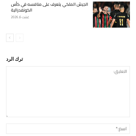
الجيش الملكي يتعرف على منافسه في كأس
الكونفدرالية
غشت 6, 2026
ترك الرد
التع
اسم: