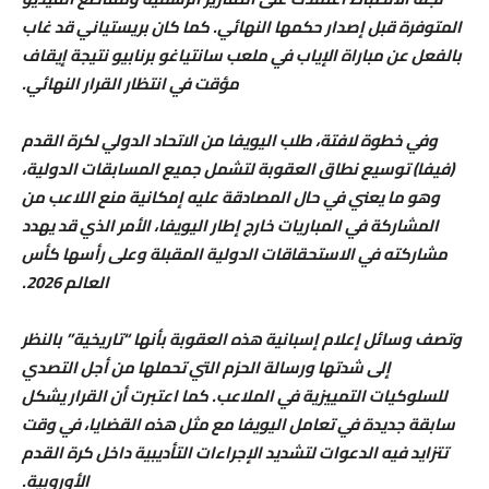
المتوفرة قبل إصدار حكمها النهائي. كما كان بريستياني قد غاب
بالفعل عن مباراة الإياب في ملعب سانتياغو برنابيو نتيجة إيقاف
مؤقت في انتظار القرار النهائي.
وفي خطوة لافتة، طلب اليويفا من الاتحاد الدولي لكرة القدم
(فيفا) توسيع نطاق العقوبة لتشمل جميع المسابقات الدولية،
وهو ما يعني في حال المصادقة عليه إمكانية منع اللاعب من
المشاركة في المباريات خارج إطار اليويفا، الأمر الذي قد يهدد
مشاركته في الاستحقاقات الدولية المقبلة وعلى رأسها كأس
العالم 2026.
وتصف وسائل إعلام إسبانية هذه العقوبة بأنها “تاريخية” بالنظر
إلى شدتها ورسالة الحزم التي تحملها من أجل التصدي
للسلوكيات التمييزية في الملاعب. كما اعتبرت أن القرار يشكل
سابقة جديدة في تعامل اليويفا مع مثل هذه القضايا، في وقت
تتزايد فيه الدعوات لتشديد الإجراءات التأديبية داخل كرة القدم
الأوروبية.