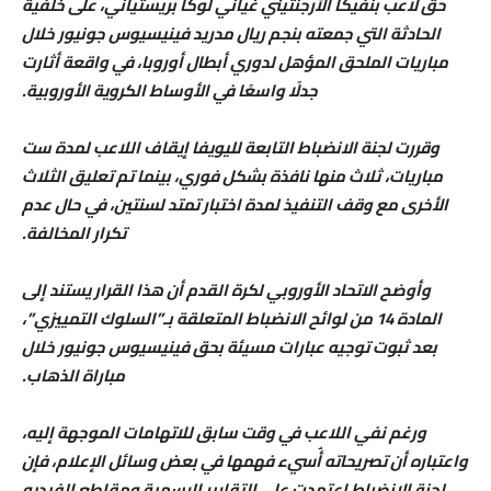
حق لاعب بنفيكا الأرجنتيني غياني لوكا بريستياني، على خلفية
الحادثة التي جمعته بنجم ريال مدريد فينيسيوس جونيور خلال
مباريات الملحق المؤهل لدوري أبطال أوروبا، في واقعة أثارت
جدلًا واسعًا في الأوساط الكروية الأوروبية.
وقررت لجنة الانضباط التابعة لليويفا إيقاف اللاعب لمدة ست
مباريات، ثلاث منها نافذة بشكل فوري، بينما تم تعليق الثلاث
الأخرى مع وقف التنفيذ لمدة اختبار تمتد لسنتين، في حال عدم
تكرار المخالفة.
وأوضح الاتحاد الأوروبي لكرة القدم أن هذا القرار يستند إلى
المادة 14 من لوائح الانضباط المتعلقة بـ”السلوك التمييزي”،
بعد ثبوت توجيه عبارات مسيئة بحق فينيسيوس جونيور خلال
مباراة الذهاب.
ورغم نفي اللاعب في وقت سابق للاتهامات الموجهة إليه،
واعتباره أن تصريحاته أُسيء فهمها في بعض وسائل الإعلام، فإن
لجنة الانضباط اعتمدت على التقارير الرسمية ومقاطع الفيديو