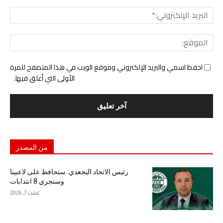
البري
الإل
المو
احفظ اسمي والبريد الإلكتروني وموقع الويب في هذا المتصفح للمرة
الأولى التي أعلق فيها.
من المصدر
رئيس الاتحاد البجعدي: سنحافظ على لاعبينا
وسنجري 8 انتدابات
غشت 7, 2026