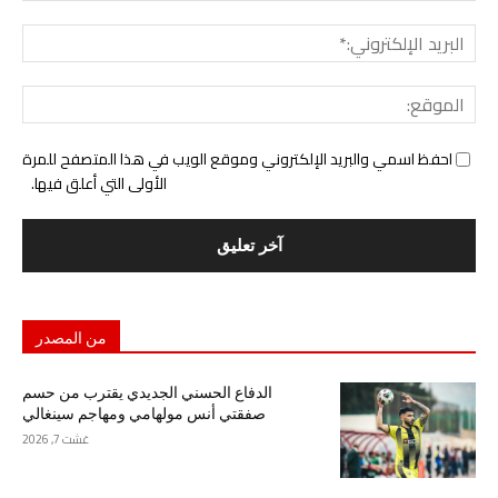
البري
الإل
المو
احفظ اسمي والبريد الإلكتروني وموقع الويب في هذا المتصفح للمرة
الأولى التي أعلق فيها.
من المصدر
الدفاع الحسني الجديدي يقترب من حسم
صفقتي أنس مولهامي ومهاجم سينغالي
غشت 7, 2026