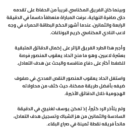
وبينما كان الفريق المكناسي قريباً من الحفاظ على تقدمه
حتى صافرة النهاية، عرفت المباراة منعطفاً حاسماً في الدقيقة
الرابعة والثمانين، عندما أشهر الحكم البطاقة الحمراء في وجه
لاعب النادي المكناسي كريم البوناغات.
وأجبر هذا الطرد الفريق الزائر على إكمال الدقائق المتبقية
بعشرة لاعبين، وهو ما منح اتحاد يعقوب المنصور فرصة
للضغط أكثر على دفاع منافسه والبحث عن هدف التعادل.
واستغل اتحاد يعقوب المنصور النقص العددي في صفوف
ضيفه بأفضل طريقة ممكنة، حيث كثف من محاولاته
الهجومية خلال الدقائق الأخيرة.
ولم يتأخر الرد كثيراً، إذ تمكن يوسف لغنيبي في الدقيقة
السادسة والثمانين من هز الشباك وتسجيل هدف التعادل،
مانحاً فريقه نقطة ثمينة في صراع البقاء.