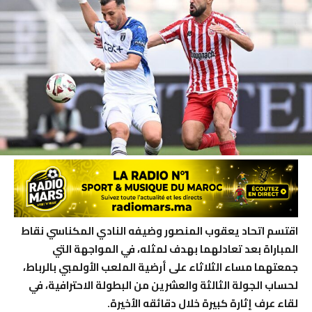
اقتسم اتحاد يعقوب المنصور وضيفه النادي المكناسي نقاط
المباراة بعد تعادلهما بهدف لمثله، في المواجهة التي
جمعتهما مساء الثلاثاء على أرضية الملعب الأولمبي بالرباط،
لحساب الجولة الثالثة والعشرين من البطولة الاحترافية، في
لقاء عرف إثارة كبيرة خلال دقائقه الأخيرة.