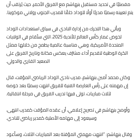
مفصليًا في تحديد مستقبل بنهاشم مع الفريق الأحمر، حيث يُرتقب أن
يتم تعيينه رسميًا مدربًا أولًا للوداد خلفًا للمدرب الجنوب رولاني موكوينا.
ويأتي هذا التحرك من إدارة النادي في سياق استعدادات الوداد
لخوض غمار كأس العالم للأندية 2025، التي ستُقام في الولايات
المتحدة الأمريكية، وهي مناسبة عالمية يطمح من خلالها ممثل
الكرة الوطنية لتقديم أداء مشرّف يعكس مكانة وتاريخ الفريق على
الصعيد القاري والدولي.
وكان محمد أمين بنهاشم، مدرب نادي الوداد الرياضي المؤقت، قال
إن مهمته على رأس العارضة الفنية للفريق انتهت رسميًا بعد خوضه
لثلاث مباريات، تولى فيها تدريب الفريق في مرحلة انتقالية.
وأوضح بنهاشم في تصريح إعلامي، أن عقده المؤقت كمدرب انتهى،
وسيعود إلى مهامه الأصلية كمدير رياضي للنادي.
وقال بنهاشم: “انتهت مهمتي المؤقتة بعد المباريات الثلاث، وسأعود