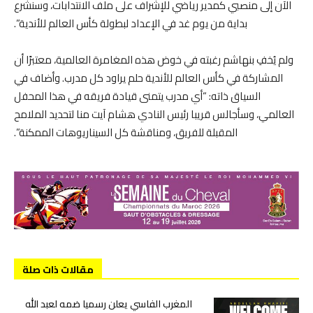
الآن إلى منصبي كمدير رياضي للإشراف على ملف الانتدابات، وسنشرع
بداية من يوم غد في الإعداد لبطولة كأس العالم للأندية”.
ولم يُخفِ بنهاشم رغبته في خوض هذه المغامرة العالمية، معتبرًا أن
المشاركة في كأس العالم للأندية حلم يراود كل مدرب. وأضاف في
السياق ذاته: “أي مدرب يتمنى قيادة فريقه في هذا المحفل
العالمي، وسأجالس قريبا رئيس النادي هشام آيت منا لتحديد الملامح
المقبلة للفريق، ومناقشة كل السيناريوهات الممكنة”.
مقالات ذات صلة
المغرب الفاسي يعلن رسميا ضمه لعبد الله