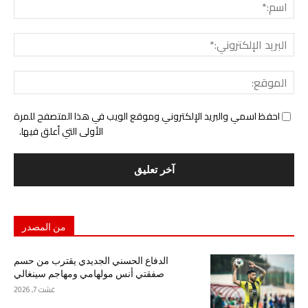
اسم:
البري
الإل
المو
احفظ اسمي والبريد الإلكتروني وموقع الويب في هذا المتصفح للمرة
الأولى التي أعلق فيها.
من المصدر
الدفاع الحسني الجديدي يقترب من حسم
صفقتي أنس مولهامي ومهاجم سينغالي
غشت 7, 2026