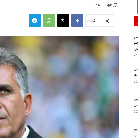
يوليوز 5, 2026
شارك
من
م
لي
لى
يق
ضي
يو
رب