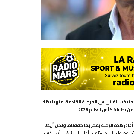
نتخب الغاني في المرحلة القادمة، منهيا بذلك
ر هذه الرحلة بفخر بما حققناه، ولكن أيضاً
؛ فالوصول إلى مستوى أعلى لا ينبغي أن يكون