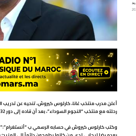
يد
أعلن مدرب منتخب غانا، كارلوس كيروش، تنحيه عن تدريب الم
رحلته مع منتخب “النجوم السوداء”، بعد أن قاده إلى دور 32 من بطولة كأس العالم 2026.
وكتب كارلوس كيروش في حسابه الرسمي ب “أنستغرام”:” أغاد
بعدم رضا إيجابي لدى من كانوا يطمحون دائماً إلى المزيد