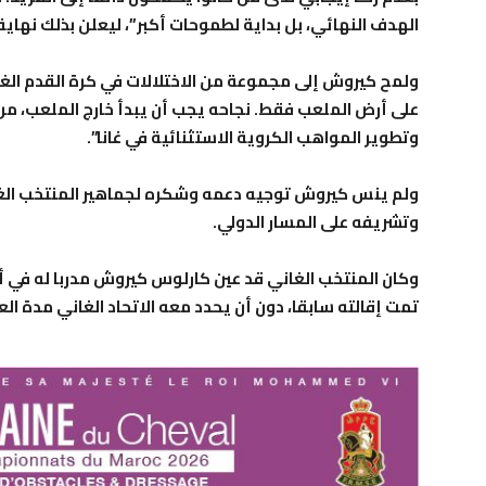
الهدف النهائي، بل بداية لطموحات أكبر”، ليعلن بذلك نهاية 
ولمح كيروش إلى مجموعة من الاختلالات في كرة القدم الغا
على أرض الملعب فقط. نجاحه يجب أن يبدأ خارج الملعب، من
وتطوير المواهب الكروية الاستثنائية في غانا”.
ولم ينس كيروش توجيه دعمه وشكره لجماهير المنتخب الغان
وتشريفه على المسار الدولي.
وكان المنتخب الغاني قد عين كارلوس كيروش مدربا له في أب
تمت إقالته سابقا، دون أن يحدد معه الاتحاد الغاني مدة الع