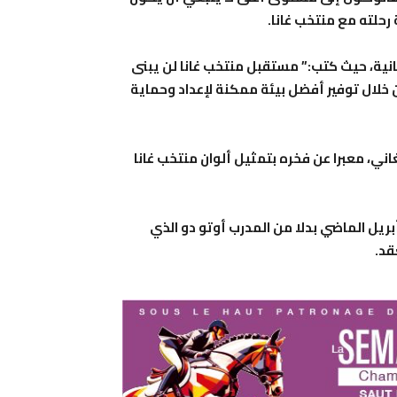
رحلته مع منتخب غانا.
نية، حيث كتب:” مستقبل منتخب غانا لن يبنى
 خلال توفير أفضل بيئة ممكنة لإعداد وحماية
ي، معبرا عن فخره بتمثيل ألوان منتخب غانا
ريل الماضي بدلا من المدرب أوتو دو الذي
قد.