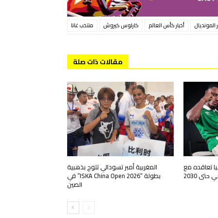
ر المونديال
أخبار كأس العالم
كارلوس كيروش
منتخب غانا
مقالات ذات صلة
يا تعاقده مع
المغربية أمبر تسودالي تتوج بذهبية
حتى 2030
بطولة “ISKA China Open 2026” في
الصين