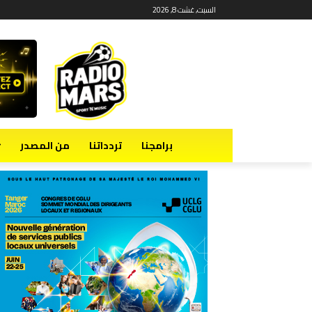
السبت, غشت 8, 2026
برامجنا
تردداتنا
من المصدر