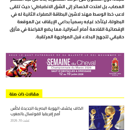
المصاب، بل امتدت الخسائر إلى الشق الانضباطي؛ حيث تلقى
لاعب خط الوسط مهند لاشين البطاقة الصفراء الثانية له في
البطولة، ليتأكد غيابه رسمياً بداعي الإيقاف عن الموقعة
الإقصائية القادمة أمام أستراليا، مما يضع الفراعنة في مأزق
حقيقي لتجهيز البدلاء قبل المواجهة المرتقبة.
مقالات ذات صلة
الكاف يكشف الهوية البصرية الجديدة لكأس
أمم إفريقيا للفوتسال بالمغرب
غشت 10, 2026