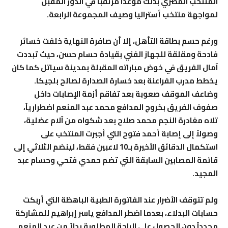
المنتخب المصري بذلك موعداً مرتقباً في الدور المقبل
لمواجهة منتخب أستراليا وصيف المجموعة الرابعة.
ورغم حسم بطاقة التأهل، إلا أن صافرة النهاية خلفت خسائر
فادحة ومقلقة للجهاز الفني بقيادة حسام حسن، حيث تبددت
آمال الفريق في خوض مباراته المقبلة بمدينة سياتل كما كان
يخطط مدرب الفراعنة بعد خسارة الصدارة لصالح بلجيكا.
وضاعف الموقف صعوبة بعد تفاقم أزمة الإصابات داخل
صفوف الفريق بخروج المدافع محمد عبد المنعم اضطرارياً،
تلاه مغادرة النجم محمد صلاح بعد شكواه من آلام عضلية،
وصولاً إلى إصابة أحمد فتوح التي أجبرت المنتخب على
استكمال الدقائق الأخيرة بـ10 لاعبين فقط، لينضم الثلاثي إلى
قائمة المصابين السابقة التي تضم حمدي فتحي وحسام عبد
المجيد.
ولم تتوقف الأضرار عند الفاتورة الطبية الباهظة التي أربكت
حسابات البدلاء، بعدما اضطر المدافع ياسر إبراهيم للمشاركة
مجدداً دون الحصول على الراحة المطلوبة بدلاً من عبد المنعم