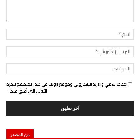
التع
اسم:
البري
الإل
المو
احفظ اسمي والبريد الإلكتروني وموقع الويب في هذا المتصفح للمرة
الأولى التي أعلق فيها.
من المصدر