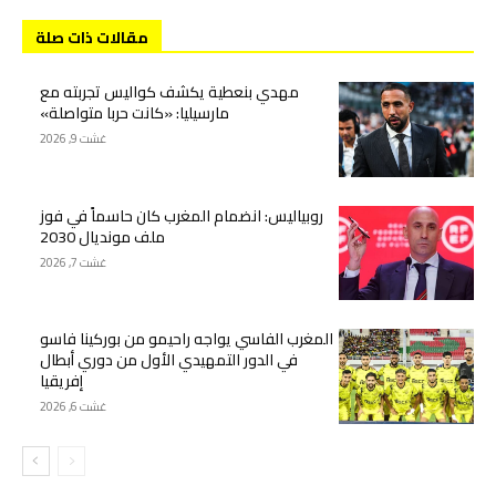
مقالات ذات صلة
مهدي بنعطية يكشف كواليس تجربته مع
مارسيليا: «كانت حربا متواصلة»
غشت 9, 2026
روبياليس: انضمام المغرب كان حاسماً في فوز
ملف مونديال 2030
غشت 7, 2026
المغرب الفاسي يواجه راحيمو من بوركينا فاسو
في الدور التمهيدي الأول من دوري أبطال
إفريقيا
غشت 6, 2026