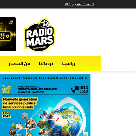
الجمعة, غشت 7, 2026
برامجنا
تردداتنا
من المصدر