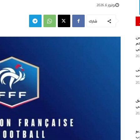
يوليوز 6, 2026
شارك
من
م
لي
لى
يق
ضي
يو
رب