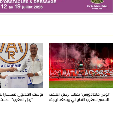
“لوس ماطادورس” يطالب برحيل المكتب
يوسف القديوي مستشارا تقني
المسير للمغرب التطواني ويصعّد لهجته
“ريال المغرب” انطلا