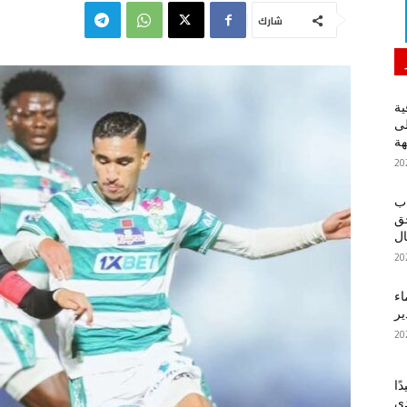
شارك
ية
لى
هة
اب
حق
ل
اء
ير
ًا
دي