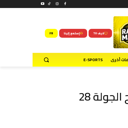
لايف TV
إستمع إلينا
FR
ضات أخرى
E-SPORTS
الجولة 28