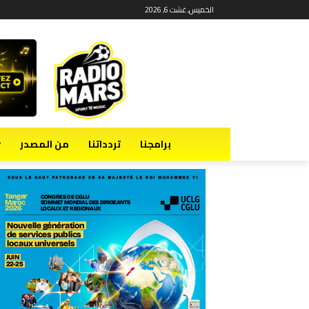
الخميس, غشت 6, 2026
برامجنا
تردداتنا
من المصدر