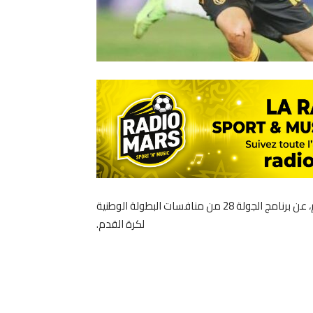
كشفت لجنة البرمجة، التابعة للعصبة الوطنية الاحترافية لكرة القدم، عن برنامج الجولة 28 من منافسات البطولة الوطنية
لكرة القدم.