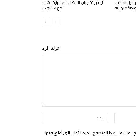
رحيل المكتب
نيمار يفتح باب الاعتزال مع نهاية عقده
ويصعّد لهجته
مع سانتوس
ترك الرد
التعليق:
البريد
اسم:*
الإلكتروني:*
الويب في هذا المتصفح للمرة الأولى التي أعلق فيها.