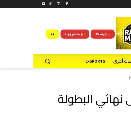
لايف TV
إستمع إلينا
FR
ضات أخرى
E-SPORTS
ز
ى نهائي البطولة