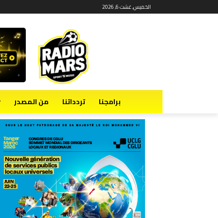
الخميس, غشت 6, 2026
برامجنا
تردداتنا
من المصدر