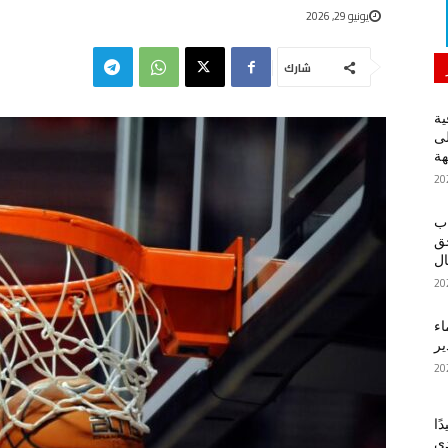
يونيو 29, 2026
شارك
ية
لى
هة
اب
حق
ل
اء
ير
ًا
دي