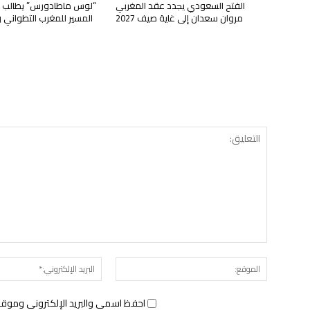
الفتح السعودي يجدد عقد المغربي
“لوس ماطادورس” يطالب ب
مروان سعدان إلى غاية صيف 2027
المسير للمغرب التطواني 
الموقع:
احفظ اسمي والبريد الإلكتروني وموقع 