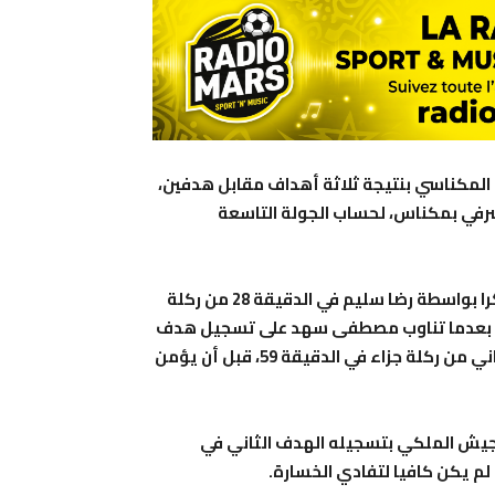
لمكناسي بنتيجة ثلاثة أهداف مقابل هدفين،
شرفي بمكناس، لحساب الجولة التاسعة
ودخل الفريق العسكري المباراة بقوة وافتتح التسجيل مبكرا بواسطة رضا سليم في الدقيقة 28 من ركلة
هة، بعدما تناوب مصطفى سهد على تسجيل هدف
التعادل في الدقيقة العاشرة، وأضاف عدنان برداد الهدف الثاني من ركلة جزاء في الدقيقة 59، قبل أن يؤمن
لجيش الملكي بتسجيله الهدف الثاني في
 لم يكن كافيا لتفادي الخسارة.