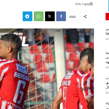
يوليوز 2, 2026
شارك
في
تا
ية
لى
هة
اب
حق
ل
اء
ير