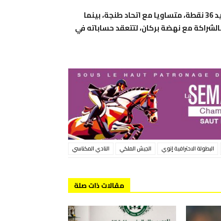
وبهذا الفوز، ارتقى النادي المكناسي إلى المركز الثامن برصيد 36 نقطة، متساويا مع اتحاد طنجة، بينما
 في المركز الثاني، بالشراكة مع نهضة بركان، لتتعقد حساباته في
البطولة الاحترافية إنوي
الجيش الملكي
النادي المكناسي
مقالات ذات صلة