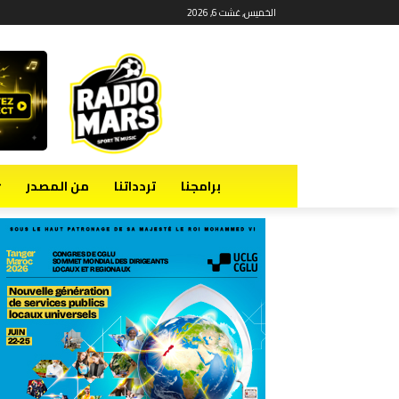
الخميس, غشت 6, 2026
برامجنا
تردداتنا
من المصدر