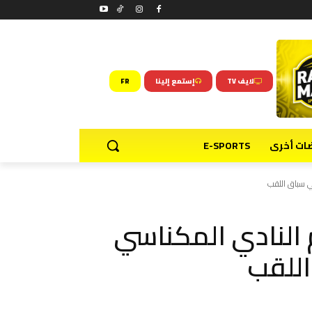
لايف TV
إستمع إلينا
FR
ضات أخرى
E-SPORTS
ي سباق اللقب
 النادي المكناسي
للقب