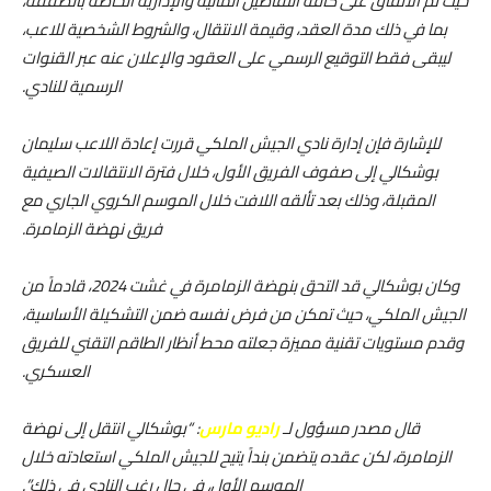
حيث تم الاتفاق على كافة التفاصيل المالية والإدارية الخاصة بالصفقة،
بما في ذلك مدة العقد، وقيمة الانتقال، والشروط الشخصية للاعب،
ليبقى فقط التوقيع الرسمي على العقود والإعلان عنه عبر القنوات
الرسمية للنادي.
للإشارة فإن إدارة نادي الجيش الملكي قررت إعادة اللاعب سليمان
بوشكالي إلى صفوف الفريق الأول، خلال فترة الانتقالات الصيفية
المقبلة، وذلك بعد تألقه اللافت خلال الموسم الكروي الجاري مع
فريق نهضة الزمامرة.
وكان بوشكالي قد التحق بنهضة الزمامرة في غشت 2024، قادماً من
الجيش الملكي، حيث تمكن من فرض نفسه ضمن التشكيلة الأساسية،
وقدم مستويات تقنية مميزة جعلته محط أنظار الطاقم التقني للفريق
العسكري.
قال مصدر مسؤول لـ
راديو مارس
: “بوشكالي انتقل إلى نهضة
الزمامرة، لكن عقده يتضمن بنداً يتيح للجيش الملكي استعادته خلال
الموسم الأول، في حال رغب النادي في ذلك”.