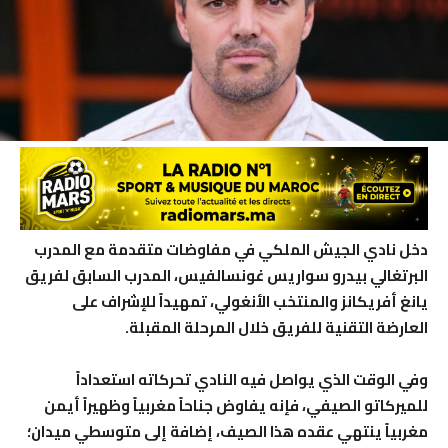
دخل نادي الجيش الملكي في مفاوضات متقدمة مع المدرب
البرتغالي بيدرو سواريس غونسالفيس، المدرب السابق لفريق
يانغ أفريكانز والمنتخب الأنغولي، تمهيداً للإشراف على
العارضة التقنية للفريق خلال المرحلة المقبلة.
وفي الوقت الذي يواصل فيه النادي تحركاته استعداداً
للميركاتو الصيفي، فإنه يفاوض جناحاً مغربياً وظهيراً أيمن
مغربياً ينتهي عقده هذا الصيف، إضافة إلى متوسطي ميدان؛