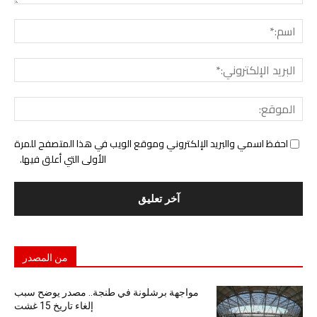
التع
اسم:
البري
الإل
المو
احفظ اسمي والبريد الإلكتروني وموقع الويب في هذا المتصفح للمرة
الأولى التي أعلق فيها.
من المصدر
مواجهة برشلونة في طنجة.. مصدر يوضح سبب
إلغاء تاريخ 15 غشت