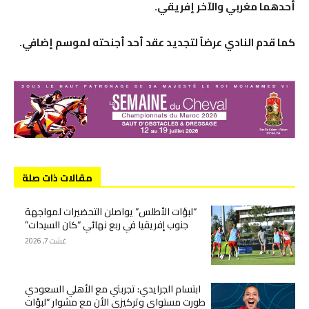
أحدهما مغربي والآخر إفريقي.
كما قدم النادي عرضاً لتجديد عقد أحد أجنحته لموسم إضافي.
مقالات ذات صلة
“لبؤات الأطلس” يواصلن التحضيرات لمواجهة
جنوب إفريقيا في ربع نهائي “كان السيدات”
غشت 7, 2026
ابتسام الجرايدي: تجربتي مع الأهلي السعودي
طورت مستواي وتركيزي الأن مع مشوار “لبؤات