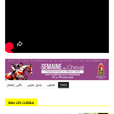
TAGS
المغرب
راديو_مارس
كأس_العالم
مقالات ذات صلة