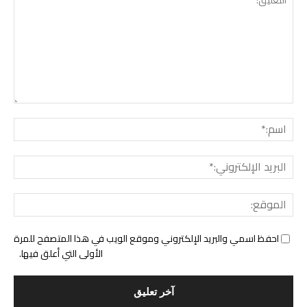
التع
اسم:
البري
الإل
المو
احفظ اسمي والبريد الإلكتروني وموقع الويب في هذا المتصفح للمرة
الأولى التي أعلق فيها.